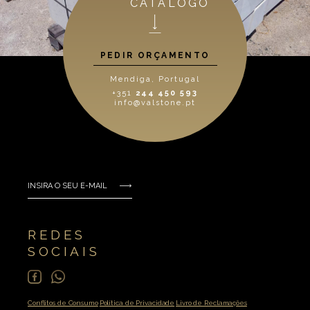
CATÁLOGO
PEDIR ORÇAMENTO
Mendiga, Portugal
+351
244 450 593
info@valstone.pt
REDES
SOCIAIS
Conflitos de Consumo
Política de Privacidade
Livro de Reclamações