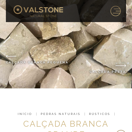
CALÇADA BRANCA PEQUENA
CALÇADA PRETA
INÍCIO
PEDRAS NATURAIS
RÚSTICOS
CALÇADA BRANCA